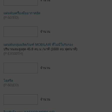
จำนวน
แผ่นพับเครื่องมืออากาศอัด
(
P-507ED
)
จำนวน
แผ่นพับกลุ่มผลิตภัณฑ์ MOBILAIR ที่ไม่มีใบรับรอง
ปริมาณลมสูงสุด 45.8 ลบ.ม./นาที (1600 ลบ.ฟุต/นาที)
(
P-EX500TH
)
จำนวน
โฮสรีล
(
P-501ED
)
จำนวน