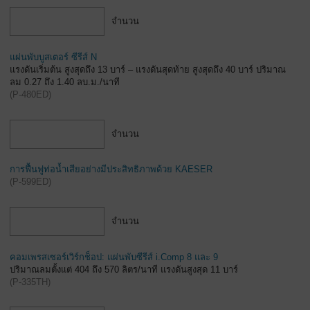
จำนวน
แผ่นพับบูสเตอร์ ซีรีส์ N
แรงดันเริ่มต้น สูงสุดถึง 13 บาร์ – แรงดันสุดท้าย สูงสุดถึง 40 บาร์ ปริมาณ
ลม 0.27 ถึง 1.40 ลบ.ม./นาที
(
P-480ED
)
จำนวน
การฟื้นฟูท่อน้ำเสียอย่างมีประสิทธิภาพด้วย KAESER
(
P-599ED
)
จำนวน
คอมเพรสเซอร์เวิร์กช็อป: แผ่นพับซีรีส์ i.Comp 8 และ 9
ปริมาณลมตั้งแต่ 404 ถึง 570 ลิตร/นาที แรงดันสูงสุด 11 บาร์
(
P-335TH
)