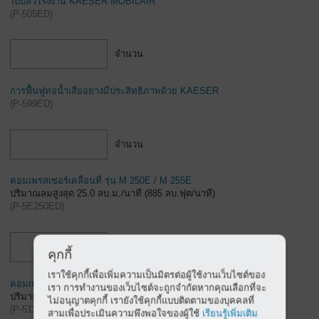
ใบปลิวโรงงาน KAESER MOBILAIR
(
P-505ED
)
จำนวน
การฟื้นฟูท่อน้ำเสียอย่างมีประสิทธิภาพด้วย KAESER
(
P-599ED
)
จำนวน
คอมเพรสเซอร์เคลื่อนที่ รุ่น M 250E / M 255E
ปริมาณลมสูงสุด 25.0 ลบ.ม./นาที (885 ลบ.ฟุต/นาที)
(
P-5E250ED
)
จำนวน
คุกกี้
เราใช้คุกกี้เพื่อเพิ่มความเป็นมิตรต่อผู้ใช้งานเว็บไซต์ของ
คอมเพรสเซอร์เคลื่อนที่ ซีรีส์ M120
เรา การทำงานของเว็บไซต์จะถูกจำกัดหากคุณเลือกที่จะ
ปริมาณลมสูงสุด 12.2 ลบ.ม./นาที (430 ลบ.ฟุต/นาที)
ไม่อนุญาตคุกกี้ เรายังใช้คุกกี้แบบติดตามของบุคคลที่
(
P-5120TH
)
สามเพื่อประเมินความพึงพอใจของผู้ใช้
เรียนรู้เพิ่มเติม