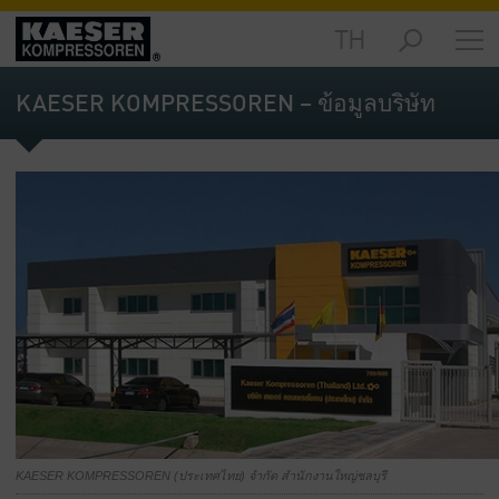
TH
ผลิตภัณฑ์
-
KAESER KOMPRESSOREN – ข้อมูลบริษัท
ข้อมูล
ทั่วไป
โซลูชัน
-
ข้อมูล
ทั่วไป
บริการ
ต่างๆ
-
ข้อมูล
ทั่วไป
บริษัท
-
KAESER KOMPRESSOREN (ประเทศไทย) จำกัด สำนักงานใหญ่ชลบุรี
ข้อมูล