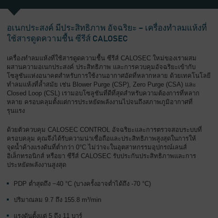
ทั่วไป
อเนกประสงค์ มีประสิทธิภาพ อัจฉริยะ – เครื่องทำลมแห้งที่
ใช้สารดูดความชื้น ซีรีส์ CALOSEC
เครื่องทำลมแห้งที่ใช้สารดูดความชื้น ซีรีส์ CALOSEC ใหม่ของเราผสม
ผสานความอเนกประสงค์ ประสิทธิภาพ และการควบคุมอัจฉริยะเข้ากับ
โซลูชันแห่งอนาคตสำหรับการใช้งานอากาศอัดที่หลากหลาย ด้วยเทคโนโลยี
ทำลมแห้งที่ล้ำสมัย เช่น Blower Purge (CSP), Zero Purge (CSA) และ
Closed Loop (CSL) เรามอบโซลูชันที่ดีที่สุดสำหรับความต้องการที่หลาก
หลาย ครอบคลุมตั้งแต่การประหยัดพลังงานไปจนถึงสภาพภูมิอากาศที่
รุนแรง
ด้วยตัวควบคุม CALOSEC CONTROL อัจฉริยะและการตรวจสอบระบบที่
ครอบคลุม คุณจึงได้รับความน่าเชื่อถือและประสิทธิภาพสูงสุดในการให้
จุดน้ำค้างแรงดันที่ต่ำกว่า 0°C ไม่ว่าจะในอุตสาหกรรมอุปกรณ์เลนส์
อิเล็กทรอนิกส์ หรือยา ซีรีส์ CALOSEC รับประกันประสิทธิภาพและการ
ประหยัดพลังงานสูงสุด
PDP ต่ำสุดถึง −40 °C (บางครั้งอาจต่ำได้ถึง -70 °C)
ปริมาณลม 9.7 ถึง 155.8 m³/min
แรงดันตั้งแต่ 5 ถึง 11 บาร์