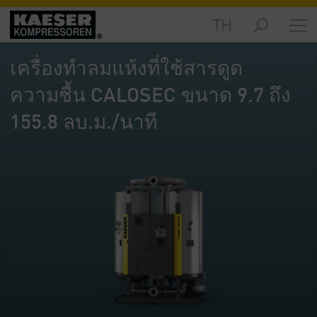
TH
ผลิตภัณฑ์
-
เครื่องทำลมแห้งที่ใช้สารดูด
ข้อมูล
ทั่วไป
ความชื้น CALOSEC ขนาด 9.7 ถึง
โซลูชัน
155.8 ลบ.ม./นาที
-
ข้อมูล
ทั่วไป
บริการ
ต่างๆ
-
ข้อมูล
ทั่วไป
บริษัท
-
ข้อมูล