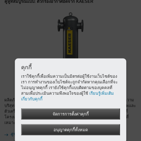
คู่หูที่สมบูรณ์แบบ: ตัวกรองอากาศอัดจาก KAESER
คุกกี้
เราใช้คุกกี้เพื่อเพิ่มความเป็นมิตรต่อผู้ใช้งานเว็บไซต์ของ
เรา การทำงานของเว็บไซต์จะถูกจำกัดหากคุณเลือกที่จะ
ไม่อนุญาตคุกกี้ เรายังใช้คุกกี้แบบติดตามของบุคคลที่
สามเพื่อประเมินความพึงพอใจของผู้ใช้
เรียนรู้เพิ่มเติม
เกี่ยวกับคุกกี้
ผลิตภัณฑ์ตัวกรอง KAESER รับประกันคุณภาพของลมอัดในทุกระดับความ
บริสุทธิ์ตามมาตรฐาน ISO 8573-1 องค์ประกอบตัวกรองที่มีประสิทธิภาพและ
ตัวเครื่องขนาดใหญ่ช่วยลดความแตกต่างของแรงดันให้น้อยที่สุด ขณะที่
จัดการการตั้งค่าคุกกี้
โครงเหล็กเคลือบพิเศษช่วยเพิ่มความทนทานและสร้างสภาวะการกรองที่
เหมาะสม
อนุญาตคุกกี้ทั้งหมด
ซีรีส์ KAESER FILTER 35.4 - 336-3 ลบ.ม./นาที