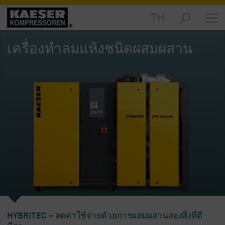
TH
ผลิตภัณฑ์
-
เครื่องทำลมแห้งชนิดผสมผสาน
ข้อมูล
ทั่วไป
โซลูชัน
-
ข้อมูล
ทั่วไป
บริการ
ต่างๆ
-
ข้อมูล
ทั่วไป
บริษัท
-
HYBRITEC – ลดค่าใช้จ่ายด้วยการผสมผสานสองสิ่งที่ดี
ข้อมูล