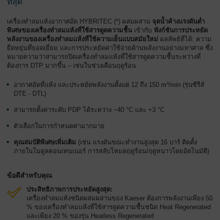
ที่สุด
ทั่วไป
เครื่องทำลมแห้งอากาศอัด HYBRITEC (*) ผสมผสาน
จุดน้ำค้างแรงดันต่ำ
พิเศษ
ของเครื่องทำลมแห้งที่ใช้สารดูดความชื้น
เข้ากับ
ฟังก์ชันการประหยัด
พลังงาน
ของเครื่องทำลมแห้งที่ใช้ความเย็นแบบสมัยใหม่
ผลลัพธ์ที่ได้: ความ
ยืดหยุ่นที่ยอดเยี่ยม และการประหยัดค่าใช้จ่ายด้านพลังงานอย่างมหาศาล ซึ่ง
หมายความว่าสามารถปิดเครื่องทำลมแห้งที่ใช้สารดูดความชื้นระหว่างที่
ต้องการ DTP มากขึ้น – เช่นในช่วงเดือนฤดูร้อน
อากาศอัดที่แห้ง และประหยัดพลังงานตั้งแต่ 12 ถึง 150 m³/min (รุ่นซีรีส์
DTE - DTL)
สามารถตั้งค่าระดับ PDP ได้ระหว่าง −40 °C และ +3 °C
ตัวเลือกในการกำหนดค่ามากมาย
คุณสมบัติพิเศษเพิ่มเติม
(เช่น แรงดันขณะทำงานสูงสุด 16 บาร์ ติดตั้ง
ภายในโมดูลคอนเทนเนอร์ การสลับโหมดฤดูร้อน/ฤดูหนาวโดยอัตโนมัติ)
ข้อดีสำหรับคุณ
ประสิทธิภาพการประหยัดสูงสุด:
เครื่องทำลมแห้งชนิดผสมผสานของ Kaeser ต้องการพลังงานเพียง 50
% ของเครื่องทำลมแห้งที่ใช้สารดูดความชื้นชนิด Heat Regenerated
และเพียง 20 % ของรุ่น Heatless Regenerated